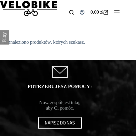
Przejdź
do
0,00
zł
treści
Koszyk
Filtry
Nie znaleziono produktów, których szukasz.
POTRZEBUJESZ POMOCY
?
Nasz zespół jest tutaj,
aby Ci pomóc.
NAPISZ DO NAS