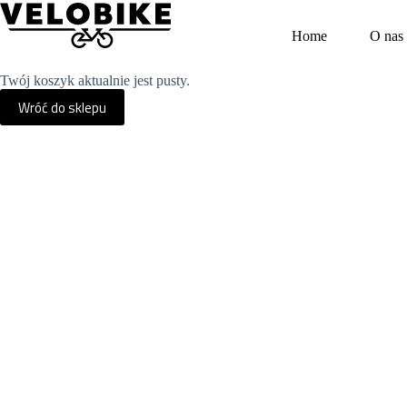
Przejdź
do
Home
O nas
treści
Twój koszyk aktualnie jest pusty.
Wróć do sklepu